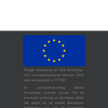
Projekt finansieras av EU:s forsknings-
och innovationsprogram Horizon 2020
med anslagsavtal nr 727961
En ansvarsfriskrivning fråntar
Europeiska unionen ansvar. Vid en
eventuell spridning av resultaten måste
det anges att de endast återspeglar
författarnas syn och att Europeiska