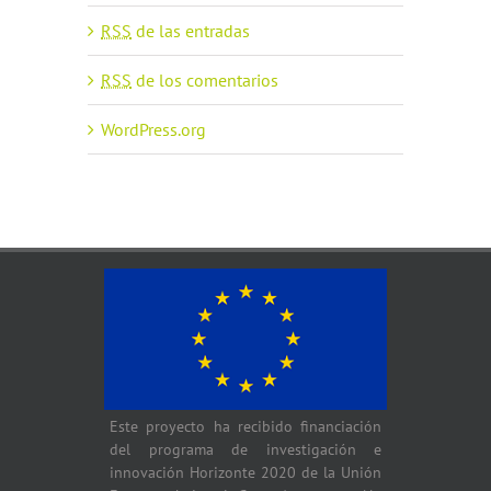
RSS
de las entradas
RSS
de los comentarios
WordPress.org
Este proyecto ha recibido financiación
del programa de investigación e
innovación Horizonte 2020 de la Unión