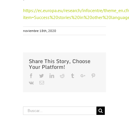
https://ec.europa.eu/research/infocentre/theme_en.c
item=Success%20stories%20in%20other%20languag
noviembre 18th, 2020
Share This Story, Choose
Your Platform!
Facebook
Twitter
Linkedin
Reddit
Tumblr
Google+
Pinterest
Vk
Email