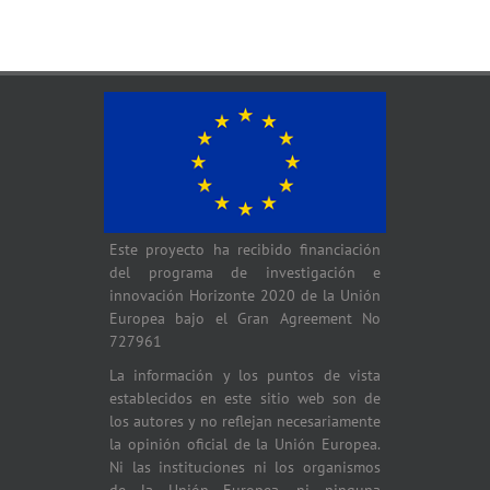
Este proyecto ha recibido financiación
del programa de investigación e
innovación Horizonte 2020 de la Unión
Europea bajo el Gran Agreement No
727961
La información y los puntos de vista
establecidos en este sitio web son de
los autores y no reflejan necesariamente
la opinión oficial de la Unión Europea.
Ni las instituciones ni los organismos
de la Unión Europea, ni ninguna