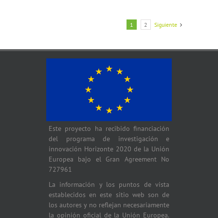
1
2
Siguiente
Este proyecto ha recibido financiación
del programa de investigación e
innovación Horizonte 2020 de la Unión
Europea bajo el Gran Agreement No
727961
La información y los puntos de vista
establecidos en este sitio web son de
los autores y no reflejan necesariamente
la opinión oficial de la Unión Europea.